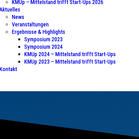
KMUp – Mittelstand trifft Start-Ups 2026
Aktuelles
News
Veranstaltungen
Ergebnisse & Highlights
Symposium 2023
Symposium 2024
KMUp 2024 – Mittelstand trifft Start-Ups
KMUp 2023 – Mittelstand trifft Start-Ups
Kontakt