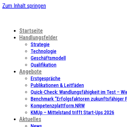
Zum Inhalt springen
Startseite
Handlungsfelder
Strategie
Technologie
Geschäftsmodell
Qualifikation
Angebote
Erstgespräche
Publikationen & Leitfäden
Quick-Check: Wandlungsfähigkeit im Test – Wie
Benchmark “Erfolgsfaktoren zukunftsfähiger
Kompetenzplattform.NRW
KMUp – Mittelstand trifft Start-Ups 2026
Aktuelles
News