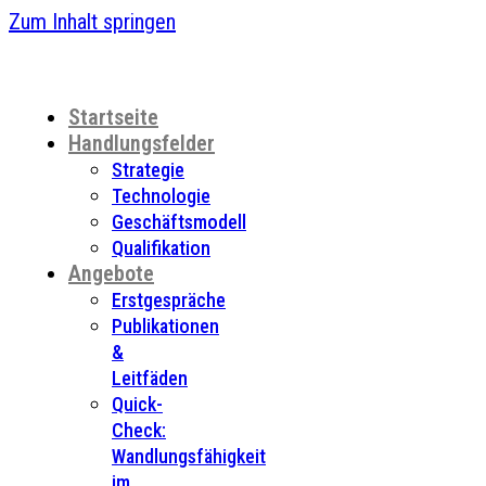
Zum Inhalt springen
Startseite
Handlungsfelder
Strategie
Technologie
Geschäftsmodell
Qualifikation
Angebote
Erstgespräche
Publikationen
&
Leitfäden
Quick-
Check:
Wandlungsfähigkeit
im