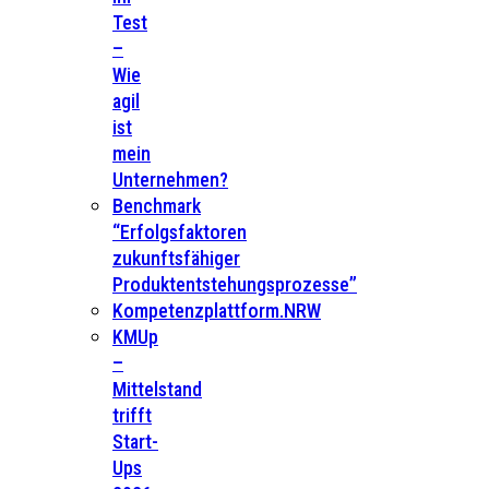
Test
–
Wie
agil
ist
mein
Unternehmen?
Benchmark
“Erfolgsfaktoren
zukunftsfähiger
Produktentstehungsprozesse”
Kompetenzplattform.NRW
KMUp
–
Mittelstand
trifft
Start-
Ups