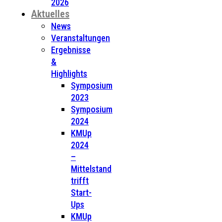
2026
Aktuelles
News
Veranstaltungen
Ergebnisse
&
Highlights
Symposium
2023
Symposium
2024
KMUp
2024
–
Mittelstand
trifft
Start-
Ups
KMUp