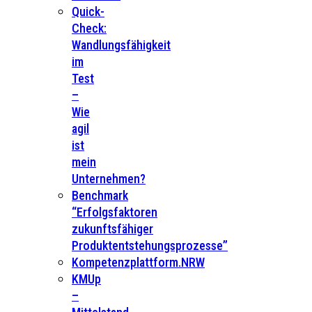
Quick-
Check:
Wandlungsfähigkeit
im
Test
–
Wie
agil
ist
mein
Unternehmen?
Benchmark
“Erfolgsfaktoren
zukunftsfähiger
Produktentstehungsprozesse”
Kompetenzplattform.NRW
KMUp
–