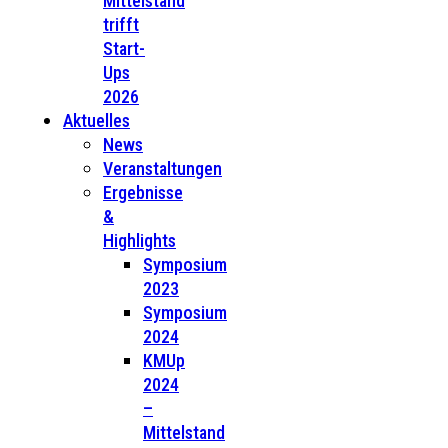
Mittelstand
trifft
Start-
Ups
2026
Aktuelles
News
Veranstaltungen
Ergebnisse
&
Highlights
Symposium
2023
Symposium
2024
KMUp
2024
–
Mittelstand