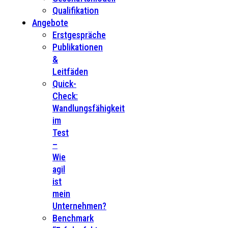
Qualifikation
Angebote
Erstgespräche
Publikationen
&
Leitfäden
Quick-
Check:
Wandlungsfähigkeit
im
Test
–
Wie
agil
ist
mein
Unternehmen?
Benchmark