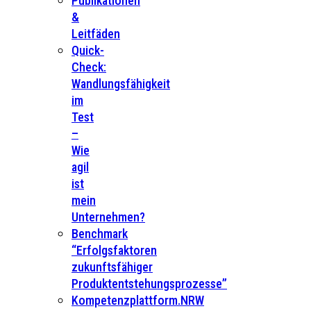
Publikationen
&
Leitfäden
Quick-
Check:
Wandlungsfähigkeit
im
Test
–
Wie
agil
ist
mein
Unternehmen?
Benchmark
“Erfolgsfaktoren
zukunftsfähiger
Produktentstehungsprozesse”
Kompetenzplattform.NRW