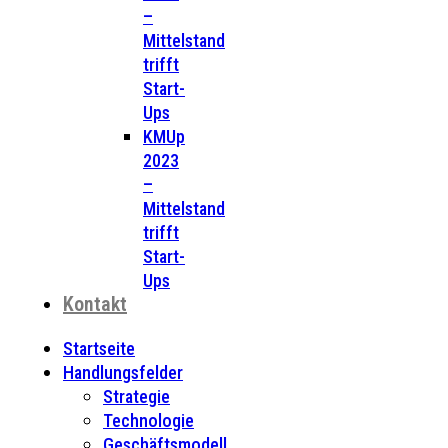
–
Mittelstand
trifft
Start-
Ups
KMUp
2023
–
Mittelstand
trifft
Start-
Ups
Kontakt
Startseite
Handlungsfelder
Strategie
Technologie
Geschäftsmodell