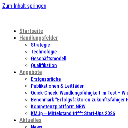
Zum Inhalt springen
Startseite
Handlungsfelder
Strategie
Technologie
Geschäftsmodell
Qualifikation
Angebote
Erstgespräche
Publikationen & Leitfäden
Quick-Check: Wandlungsfähigkeit im Test – Wie
Benchmark “Erfolgsfaktoren zukunftsfähiger
Kompetenzplattform.NRW
KMUp – Mittelstand trifft Start-Ups 2026
Aktuelles
News