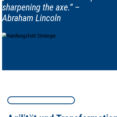
sharpening the axe.“ ­–
Abraham Lincoln