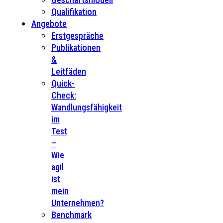
Qualifikation
Angebote
Erstgespräche
Publikationen
&
Leitfäden
Quick-
Check:
Wandlungsfähigkeit
im
Test
–
Wie
agil
ist
mein
Unternehmen?
Benchmark