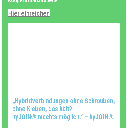
Kooperationsmodelle
Hier einreichen
„Hybridverbindungen ohne Schrauben,
ohne Kleben, das hält?
hyJOIN® machts möglich.“ – hyJOIN®