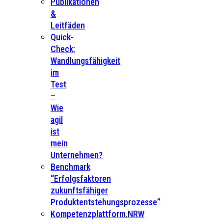
Publikationen
&
Leitfäden
Quick-
Check:
Wandlungsfähigkeit
im
Test
–
Wie
agil
ist
mein
Unternehmen?
Benchmark
“Erfolgsfaktoren
zukunftsfähiger
Produktentstehungsprozesse”
Kompetenzplattform.NRW