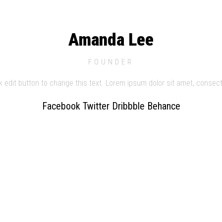
Amanda Lee
FOUNDER
ck edit button to change this text. Lorem ipsum dolor sit amet, consect
Facebook
Twitter
Dribbble
Behance