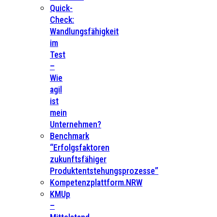
Quick-
Check:
Wandlungsfähigkeit
im
Test
–
Wie
agil
ist
mein
Unternehmen?
Benchmark
“Erfolgsfaktoren
zukunftsfähiger
Produktentstehungsprozesse”
Kompetenzplattform.NRW
KMUp
–