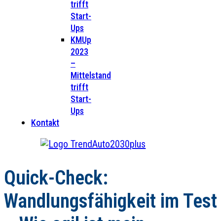
trifft
Start-
Ups
KMUp
2023
–
Mittelstand
trifft
Start-
Ups
Kontakt
Quick-Check:
Wandlungsfähigkeit im Test