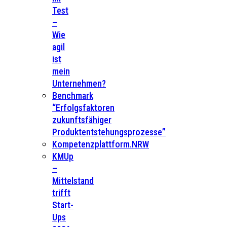
Test
–
Wie
agil
ist
mein
Unternehmen?
Benchmark
“Erfolgsfaktoren
zukunftsfähiger
Produktentstehungsprozesse”
Kompetenzplattform.NRW
KMUp
–
Mittelstand
trifft
Start-
Ups