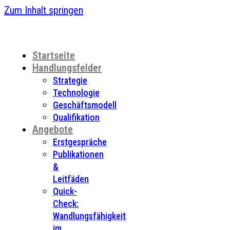
Zum Inhalt springen
Startseite
Handlungsfelder
Strategie
Technologie
Geschäftsmodell
Qualifikation
Angebote
Erstgespräche
Publikationen
&
Leitfäden
Quick-
Check:
Wandlungsfähigkeit
im