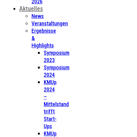
2026
Aktuelles
News
Veranstaltungen
Ergebnisse
&
Highlights
Symposium
2023
Symposium
2024
KMUp
2024
–
Mittelstand
trifft
Start-
Ups
KMUp