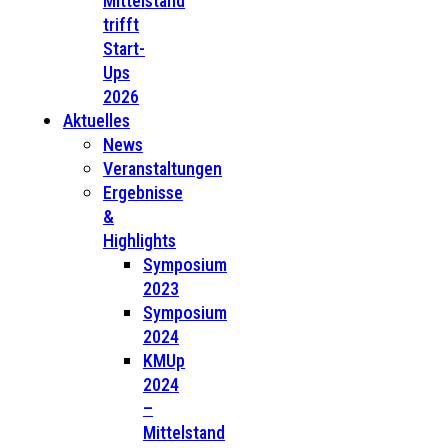
Mittelstand
trifft
Start-
Ups
2026
Aktuelles
News
Veranstaltungen
Ergebnisse
&
Highlights
Symposium
2023
Symposium
2024
KMUp
2024
–
Mittelstand