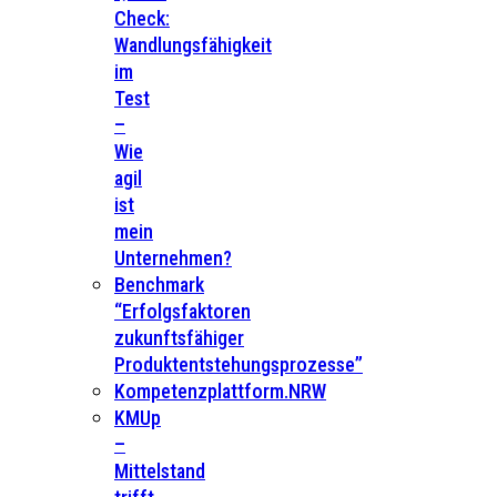
Check:
Wandlungsfähigkeit
im
Test
–
Wie
agil
ist
mein
Unternehmen?
Benchmark
“Erfolgsfaktoren
zukunftsfähiger
Produktentstehungsprozesse”
Kompetenzplattform.NRW
KMUp
–
Mittelstand