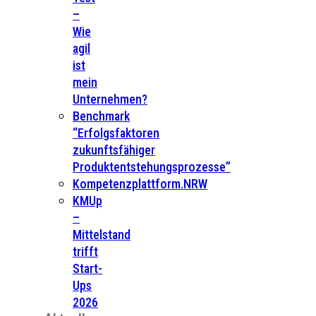
–
Wie
agil
ist
mein
Unternehmen?
Benchmark
“Erfolgsfaktoren
zukunftsfähiger
Produktentstehungsprozesse”
Kompetenzplattform.NRW
KMUp
–
Mittelstand
trifft
Start-
Ups
2026