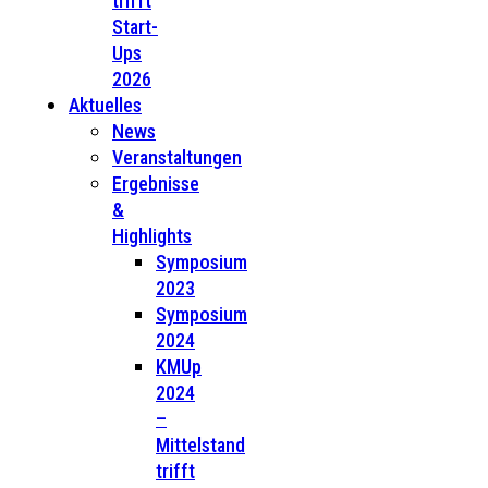
trifft
Start-
Ups
2026
Aktuelles
News
Veranstaltungen
Ergebnisse
&
Highlights
Symposium
2023
Symposium
2024
KMUp
2024
–
Mittelstand
trifft