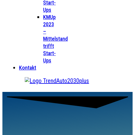
Start-
Ups
KMUp
2023
–
Mittelstand
trifft
Start-
Ups
Kontakt