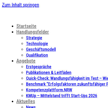
Zum Inhalt springen
Startseite
Handlungsfelder
Strategie
Technologie
Geschäftsmodell
Qualifikation
Angebote
Erstgespräche
Publikationen & Leitfäden
Quick-Check: Wandlungsfähigkeit im Test – Wie
Benchmark “Erfolgsfaktoren zukunftsfähiger
Kompetenzplattform.NRW
KMUp – Mittelstand trifft Start-Ups 2026
Aktuelles
News