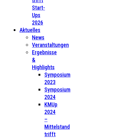
trifft
Start-
Ups
2026
Aktuelles
News
Veranstaltungen
Ergebnisse
&
Highlights
Symposium
2023
Symposium
2024
KMUp
2024
–
Mittelstand
trifft