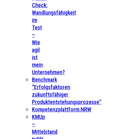
Check:
Wandlungsfähigkeit
im
Test
–
Wie
agil
ist
mein
Unternehmen?
Benchmark
“Erfolgsfaktoren
zukunftsfähiger
Produktentstehungsprozesse”
Kompetenzplattform.NRW
KMUp
–
Mittelstand