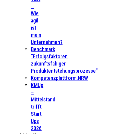
–
Wie
agil
ist
mein
Unternehmen?
Benchmark
“Erfolgsfaktoren
zukunftsfähiger
Produktentstehungsprozesse”
Kompetenzplattform.NRW
KMUp
–
Mittelstand
trifft
Start-
Ups
2026