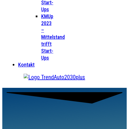
Start-
Ups
KMUp
2023
–
Mittelstand
trifft
Start-
Ups
Kontakt