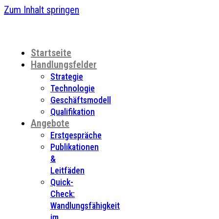
Zum Inhalt springen
Startseite
Handlungsfelder
Strategie
Technologie
Geschäftsmodell
Qualifikation
Angebote
Erstgespräche
Publikationen
&
Leitfäden
Quick-
Check:
Wandlungsfähigkeit
im