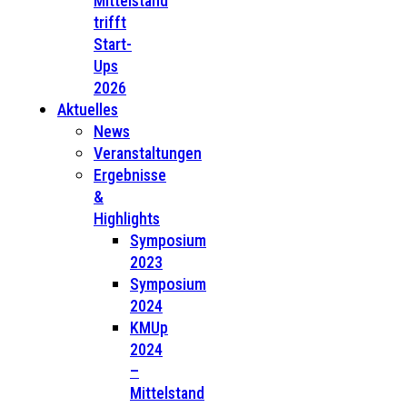
Mittelstand
trifft
Start-
Ups
2026
Aktuelles
News
Veranstaltungen
Ergebnisse
&
Highlights
Symposium
2023
Symposium
2024
KMUp
2024
–
Mittelstand