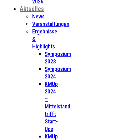
2026
Aktuelles
News
Veranstaltungen
Ergebnisse
&
Highlights
Symposium
2023
Symposium
2024
KMUp
2024
–
Mittelstand
trifft
Start-
Ups
KMUp