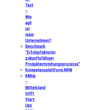
Test
–
Wie
agil
ist
mein
Unternehmen?
Benchmark
“Erfolgsfaktoren
zukunftsfähiger
Produktentstehungsprozesse”
Kompetenzplattform.NRW
KMUp
–
Mittelstand
trifft
Start-
Ups