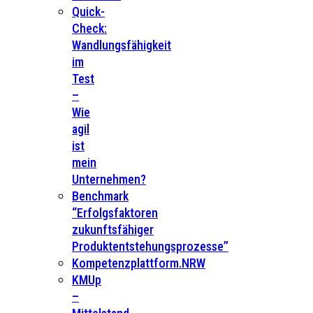
Quick-
Check:
Wandlungsfähigkeit
im
Test
–
Wie
agil
ist
mein
Unternehmen?
Benchmark
“Erfolgsfaktoren
zukunftsfähiger
Produktentstehungsprozesse”
Kompetenzplattform.NRW
KMUp
–