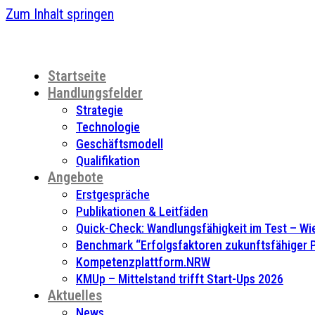
Zum Inhalt springen
Startseite
Handlungsfelder
Strategie
Technologie
Geschäftsmodell
Qualifikation
Angebote
Erstgespräche
Publikationen & Leitfäden
Quick-Check: Wandlungsfähigkeit im Test – Wie
Benchmark “Erfolgsfaktoren zukunftsfähiger
Kompetenzplattform.NRW
KMUp – Mittelstand trifft Start-Ups 2026
Aktuelles
News