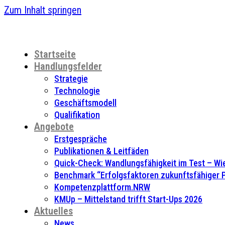
Zum Inhalt springen
Startseite
Handlungsfelder
Strategie
Technologie
Geschäftsmodell
Qualifikation
Angebote
Erstgespräche
Publikationen & Leitfäden
Quick-Check: Wandlungsfähigkeit im Test – Wie
Benchmark “Erfolgsfaktoren zukunftsfähiger
Kompetenzplattform.NRW
KMUp – Mittelstand trifft Start-Ups 2026
Aktuelles
News