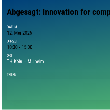
Abgesagt: Innovation for comp
DATUM
12.
Mai
2026
UHRZEIT
10:30 - 15:00
ORT
TH Köln – Mülheim
TEILEN