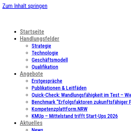
Zum Inhalt springen
Startseite
Handlungsfelder
Strategie
Technologie
Geschäftsmodell
Qualifikation
Angebote
Erstgespräche
Publikationen & Leitfäden
Quick-Check: Wandlungsfähigkeit im Test – Wie
Benchmark “Erfolgsfaktoren zukunftsfähiger
Kompetenzplattform.NRW
KMUp – Mittelstand trifft Start-Ups 2026
Aktuelles
News