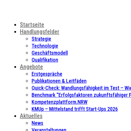
Startseite
Handlungsfelder
Strategie
Technologie
Geschäftsmodell
Qualifikation
Angebote
Erstgespräche
Publikationen & Leitfäden
Quick-Check: Wandlungsfähigkeit im Test – Wie
Benchmark “Erfolgsfaktoren zukunftsfähiger
Kompetenzplattform.NRW
KMUp – Mittelstand trifft Start-Ups 2026
Aktuelles
News
Veranstaltungen