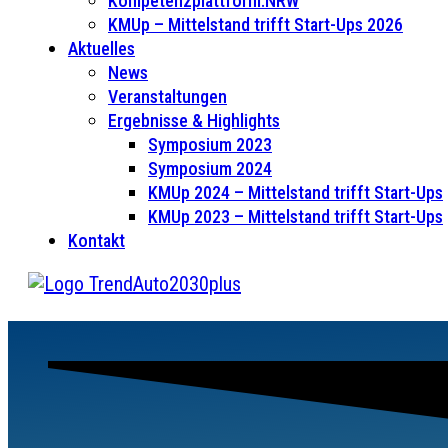
Kompetenzplattform.NRW
KMUp – Mittelstand trifft Start-Ups 2026
Aktuelles
News
Veranstaltungen
Ergebnisse & Highlights
Symposium 2023
Symposium 2024
KMUp 2024 – Mittelstand trifft Start-Ups
KMUp 2023 – Mittelstand trifft Start-Ups
Kontakt