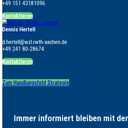
+49 151 43181096
Kontaktieren
Dennis Hertell
d.hertell@wzl.rwth-aachen.de
+49 241 80-28674
Kontaktieren
Zum Handlungsfeld Strategie
Immer informiert bleiben mit d