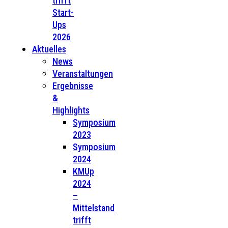
trifft
Start-
Ups
2026
Aktuelles
News
Veranstaltungen
Ergebnisse
&
Highlights
Symposium
2023
Symposium
2024
KMUp
2024
–
Mittelstand
trifft