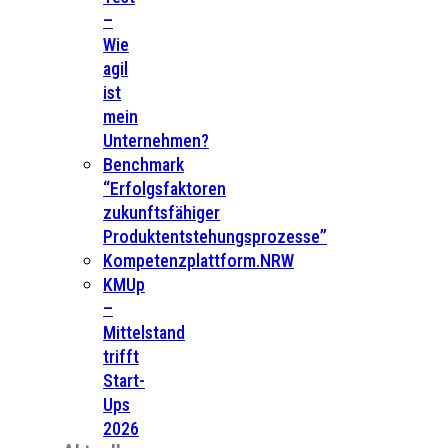
–
Wie
agil
ist
mein
Unternehmen?
Benchmark
“Erfolgsfaktoren
zukunftsfähiger
Produktentstehungsprozesse”
Kompetenzplattform.NRW
KMUp
–
Mittelstand
trifft
Start-
Ups
2026