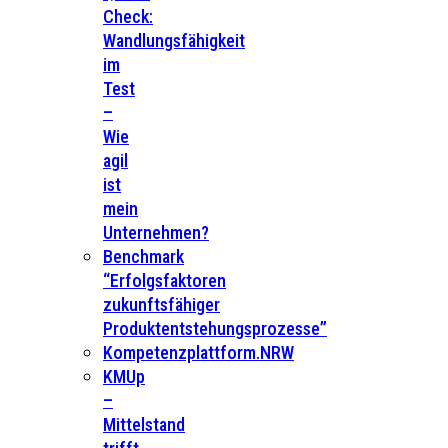
Check:
Wandlungsfähigkeit
im
Test
–
Wie
agil
ist
mein
Unternehmen?
Benchmark
“Erfolgsfaktoren
zukunftsfähiger
Produktentstehungsprozesse”
Kompetenzplattform.NRW
KMUp
–
Mittelstand