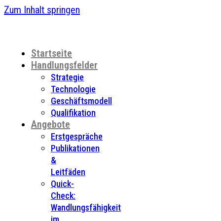
Zum Inhalt springen
Startseite
Handlungsfelder
Strategie
Technologie
Geschäftsmodell
Qualifikation
Angebote
Erstgespräche
Publikationen
&
Leitfäden
Quick-
Check:
Wandlungsfähigkeit
im