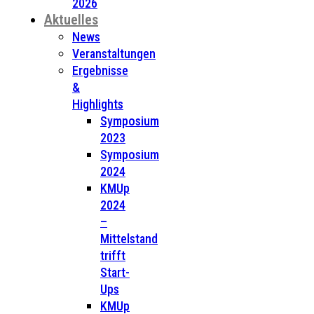
2026
Aktuelles
News
Veranstaltungen
Ergebnisse
&
Highlights
Symposium
2023
Symposium
2024
KMUp
2024
–
Mittelstand
trifft
Start-
Ups
KMUp