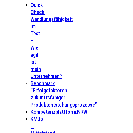
Quick-
Check:
Wandlungsfähigkeit
im
Test
–
Wie
agil
ist
mein
Unternehmen?
Benchmark
“Erfolgsfaktoren
zukunftsfähiger
Produktentstehungsprozesse”
Kompetenzplattform.NRW
KMUp
–