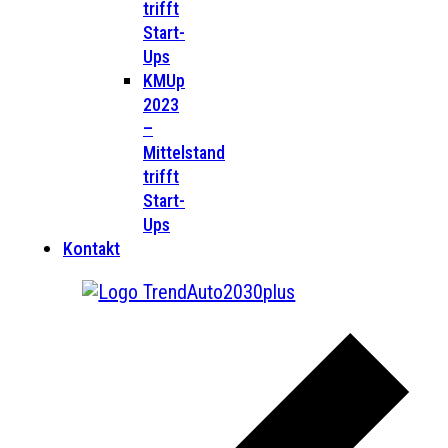
trifft
Start-
Ups
KMUp
2023
–
Mittelstand
trifft
Start-
Ups
Kontakt