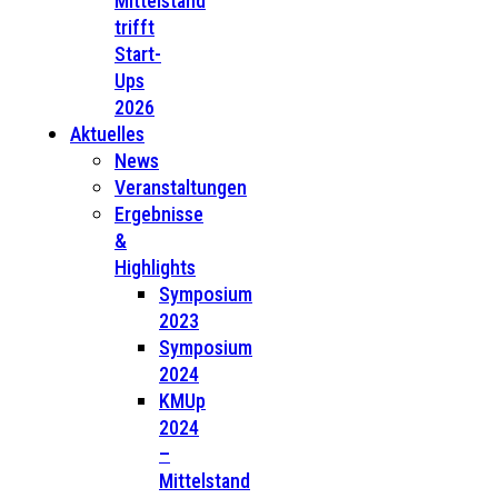
Mittelstand
trifft
Start-
Ups
2026
Aktuelles
News
Veranstaltungen
Ergebnisse
&
Highlights
Symposium
2023
Symposium
2024
KMUp
2024
–
Mittelstand