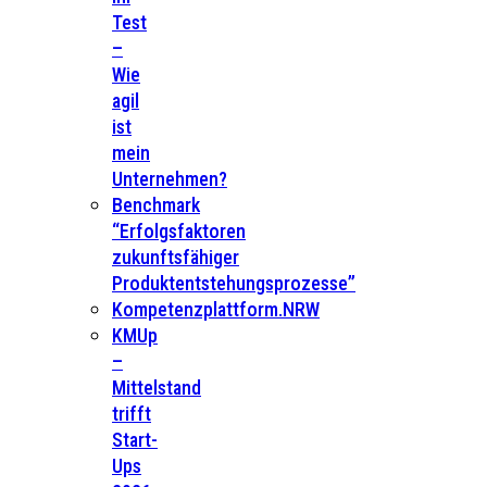
Test
–
Wie
agil
ist
mein
Unternehmen?
Benchmark
“Erfolgsfaktoren
zukunftsfähiger
Produktentstehungsprozesse”
Kompetenzplattform.NRW
KMUp
–
Mittelstand
trifft
Start-
Ups