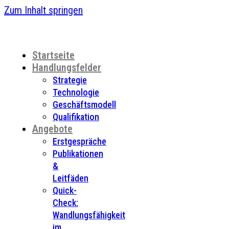
Zum Inhalt springen
Startseite
Handlungsfelder
Strategie
Technologie
Geschäftsmodell
Qualifikation
Angebote
Erstgespräche
Publikationen
&
Leitfäden
Quick-
Check:
Wandlungsfähigkeit
im