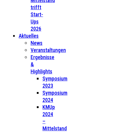
Mittelstand
trifft
Start-
Ups
2026
Aktuelles
News
Veranstaltungen
Ergebnisse
&
Highlights
Symposium
2023
Symposium
2024
KMUp
2024
–
Mittelstand