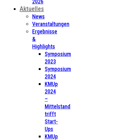
2026
Aktuelles
News
Veranstaltungen
Ergebnisse
&
Highlights
Symposium
2023
Symposium
2024
KMUp
2024
–
Mittelstand
trifft
Start-
Ups
KMUp