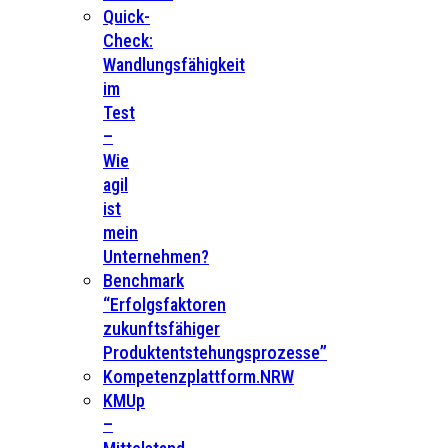
Quick-
Check:
Wandlungsfähigkeit
im
Test
–
Wie
agil
ist
mein
Unternehmen?
Benchmark
“Erfolgsfaktoren
zukunftsfähiger
Produktentstehungsprozesse”
Kompetenzplattform.NRW
KMUp
–