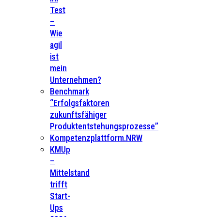
Test
–
Wie
agil
ist
mein
Unternehmen?
Benchmark
“Erfolgsfaktoren
zukunftsfähiger
Produktentstehungsprozesse”
Kompetenzplattform.NRW
KMUp
–
Mittelstand
trifft
Start-
Ups