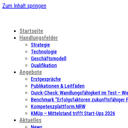
Zum Inhalt springen
Startseite
Handlungsfelder
Strategie
Technologie
Geschäftsmodell
Qualifikation
Angebote
Erstgespräche
Publikationen & Leitfäden
Quick-Check: Wandlungsfähigkeit im Test – Wie
Benchmark “Erfolgsfaktoren zukunftsfähiger
Kompetenzplattform.NRW
KMUp – Mittelstand trifft Start-Ups 2026
Aktuelles
News