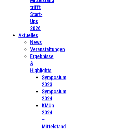
Mittelstand
trifft
Start-
Ups
2026
Aktuelles
News
Veranstaltungen
Ergebnisse
&
Highlights
Symposium
2023
Symposium
2024
KMUp
2024
–
Mittelstand