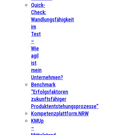
Quick-
Check:
Wandlungsfähigkeit
im
Test
–
Wie
agil
ist
mein
Unternehmen?
Benchmark
“Erfolgsfaktoren
zukunftsfähiger
Produktentstehungsprozesse”
Kompetenzplattform.NRW
KMUp
–