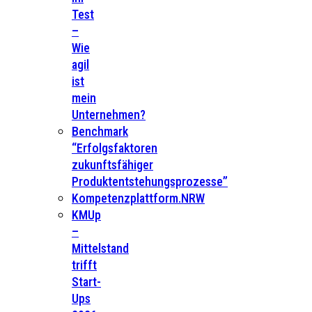
Test
–
Wie
agil
ist
mein
Unternehmen?
Benchmark
“Erfolgsfaktoren
zukunftsfähiger
Produktentstehungsprozesse”
Kompetenzplattform.NRW
KMUp
–
Mittelstand
trifft
Start-
Ups