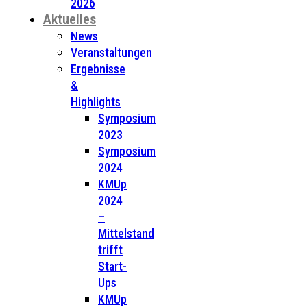
2026
Aktuelles
News
Veranstaltungen
Ergebnisse
&
Highlights
Symposium
2023
Symposium
2024
KMUp
2024
–
Mittelstand
trifft
Start-
Ups
KMUp