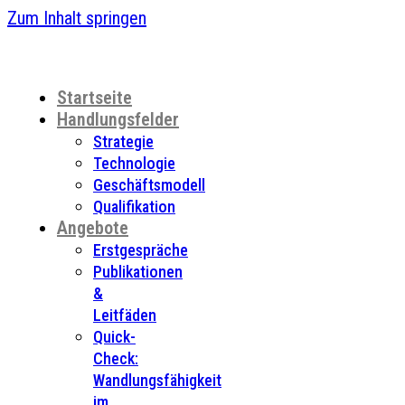
Zum Inhalt springen
Startseite
Handlungsfelder
Strategie
Technologie
Geschäftsmodell
Qualifikation
Angebote
Erstgespräche
Publikationen
&
Leitfäden
Quick-
Check:
Wandlungsfähigkeit
im