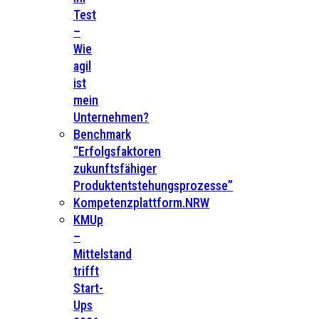
Test
–
Wie
agil
ist
mein
Unternehmen?
Benchmark
“Erfolgsfaktoren
zukunftsfähiger
Produktentstehungsprozesse”
Kompetenzplattform.NRW
KMUp
–
Mittelstand
trifft
Start-
Ups