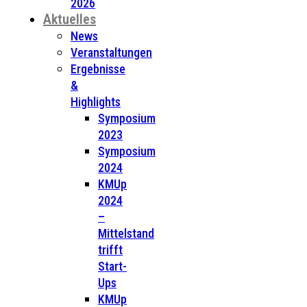
2026
Aktuelles
News
Veranstaltungen
Ergebnisse
&
Highlights
Symposium
2023
Symposium
2024
KMUp
2024
–
Mittelstand
trifft
Start-
Ups
KMUp