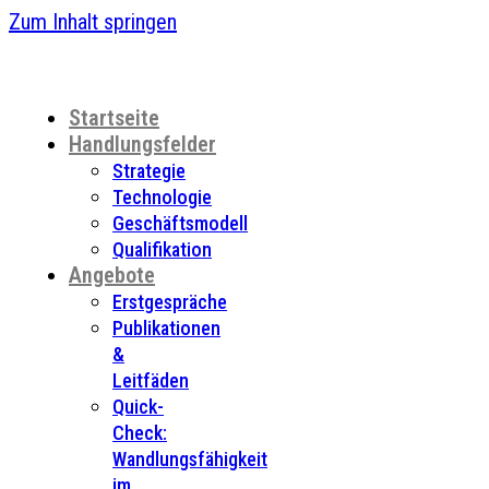
Zum Inhalt springen
Startseite
Handlungsfelder
Strategie
Technologie
Geschäftsmodell
Qualifikation
Angebote
Erstgespräche
Publikationen
&
Leitfäden
Quick-
Check:
Wandlungsfähigkeit
im