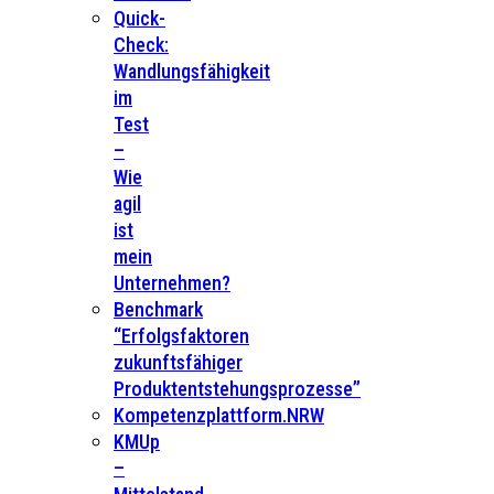
Quick-
Check:
Wandlungsfähigkeit
im
Test
–
Wie
agil
ist
mein
Unternehmen?
Benchmark
“Erfolgsfaktoren
zukunftsfähiger
Produktentstehungsprozesse”
Kompetenzplattform.NRW
KMUp
–