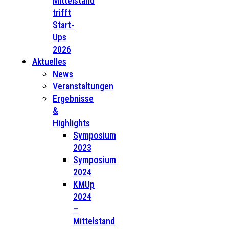
Mittelstand
trifft
Start-
Ups
2026
Aktuelles
News
Veranstaltungen
Ergebnisse
&
Highlights
Symposium
2023
Symposium
2024
KMUp
2024
–
Mittelstand