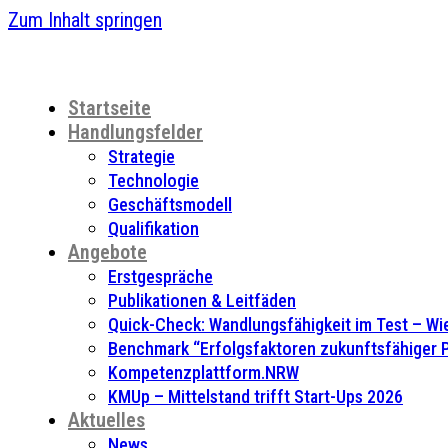
Zum Inhalt springen
Startseite
Handlungsfelder
Strategie
Technologie
Geschäftsmodell
Qualifikation
Angebote
Erstgespräche
Publikationen & Leitfäden
Quick-Check: Wandlungsfähigkeit im Test – Wie
Benchmark “Erfolgsfaktoren zukunftsfähiger
Kompetenzplattform.NRW
KMUp – Mittelstand trifft Start-Ups 2026
Aktuelles
News