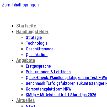
Zum Inhalt springen
Startseite
Handlungsfelder
Strategie
Technologie
Geschäftsmodell
Qualifikation
Angebote
Erstgespräche
Publikationen & Leitfäden
Quick-Check: Wandlungsfähigkeit im Test – Wie
Benchmark “Erfolgsfaktoren zukunftsfähiger
Kompetenzplattform.NRW
KMUp – Mittelstand trifft Start-Ups 2026
Aktuelles
News