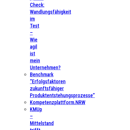
Check:
Wandlungsfähigkeit
im
Test
–
Wie
agil
ist
mein
Unternehmen?
Benchmark
“Erfolgsfaktoren
zukunftsfähiger
Produktentstehungsprozesse”
Kompetenzplattform.NRW
KMUp
–
Mittelstand