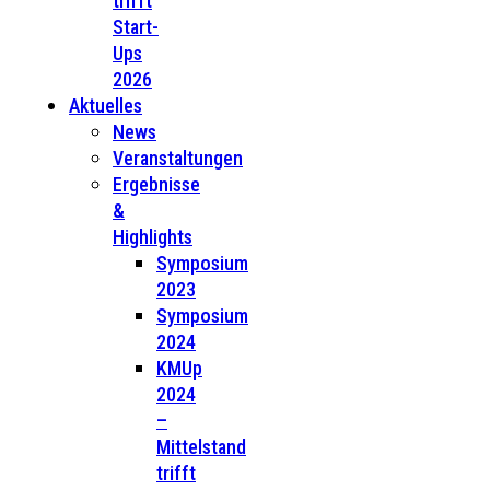
trifft
Start-
Ups
2026
Aktuelles
News
Veranstaltungen
Ergebnisse
&
Highlights
Symposium
2023
Symposium
2024
KMUp
2024
–
Mittelstand
trifft