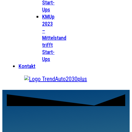
Start-
Ups
KMUp
2023
–
Mittelstand
trifft
Start-
Ups
Kontakt