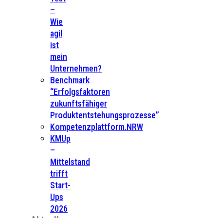
–
Wie
agil
ist
mein
Unternehmen?
Benchmark
“Erfolgsfaktoren
zukunftsfähiger
Produktentstehungsprozesse”
Kompetenzplattform.NRW
KMUp
–
Mittelstand
trifft
Start-
Ups
2026