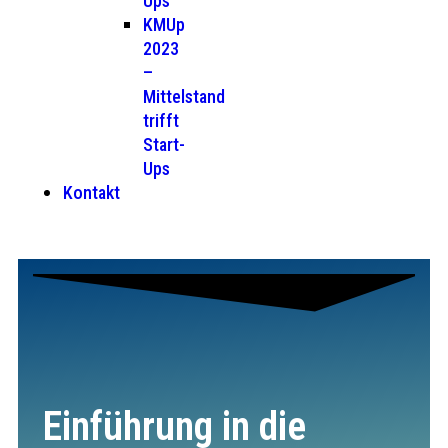
Ups
KMUp
2023
–
Mittelstand
trifft
Start-
Ups
Kontakt
Einführung in die