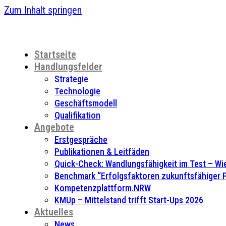
Zum Inhalt springen
Startseite
Handlungsfelder
Strategie
Technologie
Geschäftsmodell
Qualifikation
Angebote
Erstgespräche
Publikationen & Leitfäden
Quick-Check: Wandlungsfähigkeit im Test – Wie
Benchmark “Erfolgsfaktoren zukunftsfähiger
Kompetenzplattform.NRW
KMUp – Mittelstand trifft Start-Ups 2026
Aktuelles
News