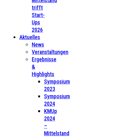
Mittelstand
trifft
Start-
Ups
2026
Aktuelles
News
Veranstaltungen
Ergebnisse
&
Highlights
Symposium
2023
Symposium
2024
KMUp
2024
–
Mittelstand