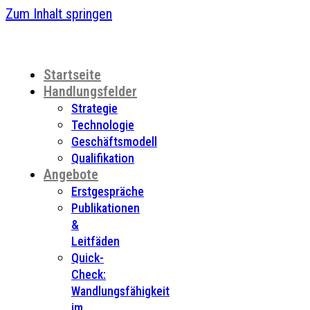
Zum Inhalt springen
Startseite
Handlungsfelder
Strategie
Technologie
Geschäftsmodell
Qualifikation
Angebote
Erstgespräche
Publikationen
&
Leitfäden
Quick-
Check:
Wandlungsfähigkeit
im