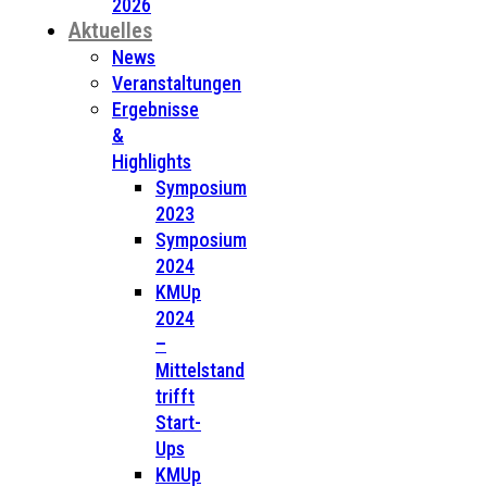
2026
Aktuelles
News
Veranstaltungen
Ergebnisse
&
Highlights
Symposium
2023
Symposium
2024
KMUp
2024
–
Mittelstand
trifft
Start-
Ups
KMUp