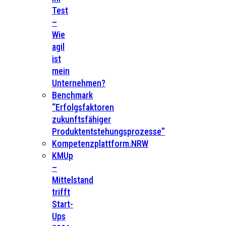
Test
–
Wie
agil
ist
mein
Unternehmen?
Benchmark
“Erfolgsfaktoren
zukunftsfähiger
Produktentstehungsprozesse”
Kompetenzplattform.NRW
KMUp
–
Mittelstand
trifft
Start-
Ups