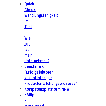
Quick-
Check:
Wandlungsfähigkeit
im
Test
–
Wie
agil
ist
mein
Unternehmen?
Benchmark
“Erfolgsfaktoren
zukunftsfähiger
Produktentstehungsprozesse”
Kompetenzplattform.NRW
KMUp
–