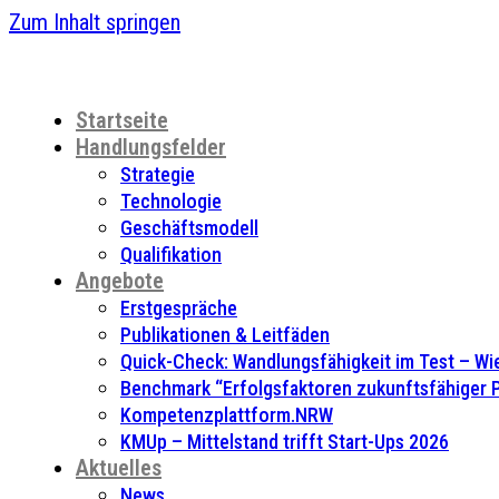
Zum Inhalt springen
Startseite
Handlungsfelder
Strategie
Technologie
Geschäftsmodell
Qualifikation
Angebote
Erstgespräche
Publikationen & Leitfäden
Quick-Check: Wandlungsfähigkeit im Test – Wie
Benchmark “Erfolgsfaktoren zukunftsfähiger
Kompetenzplattform.NRW
KMUp – Mittelstand trifft Start-Ups 2026
Aktuelles
News