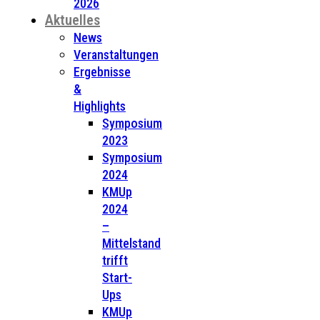
2026
Aktuelles
News
Veranstaltungen
Ergebnisse
&
Highlights
Symposium
2023
Symposium
2024
KMUp
2024
–
Mittelstand
trifft
Start-
Ups
KMUp