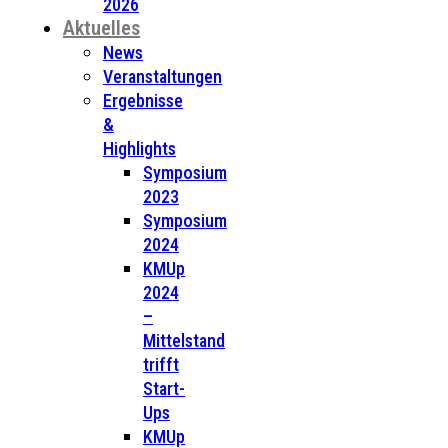
2026
Aktuelles
News
Veranstaltungen
Ergebnisse
&
Highlights
Symposium
2023
Symposium
2024
KMUp
2024
–
Mittelstand
trifft
Start-
Ups
KMUp