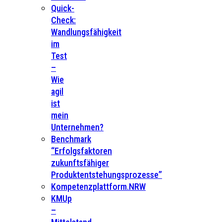
Quick-
Check:
Wandlungsfähigkeit
im
Test
–
Wie
agil
ist
mein
Unternehmen?
Benchmark
“Erfolgsfaktoren
zukunftsfähiger
Produktentstehungsprozesse”
Kompetenzplattform.NRW
KMUp
–