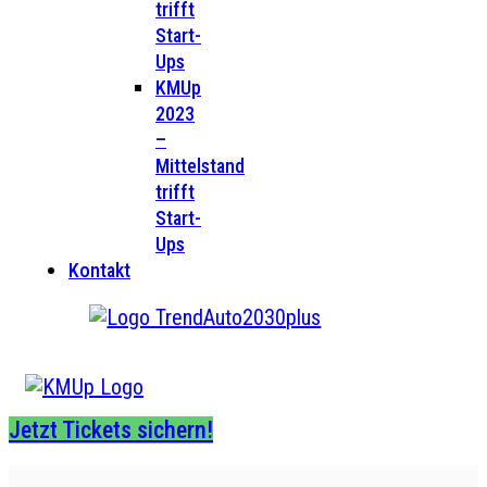
trifft
Start-
Ups
KMUp
2023
–
Mittelstand
trifft
Start-
Ups
Kontakt
Jetzt Tickets sichern!