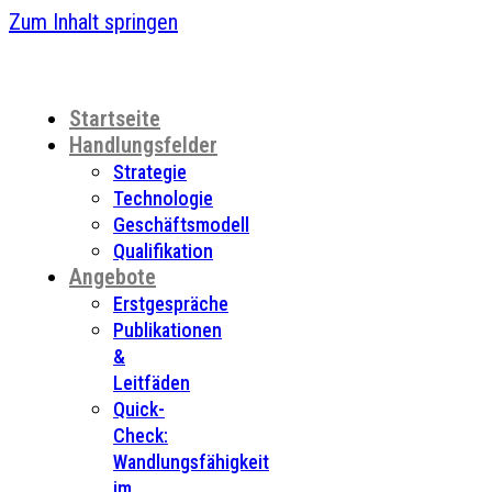
Zum Inhalt springen
Startseite
Handlungsfelder
Strategie
Technologie
Geschäftsmodell
Qualifikation
Angebote
Erstgespräche
Publikationen
&
Leitfäden
Quick-
Check:
Wandlungsfähigkeit
im