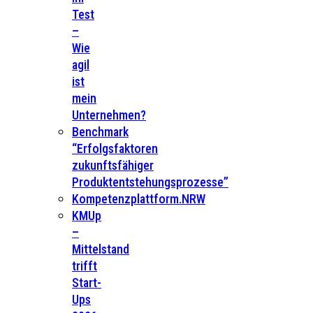
Test
–
Wie
agil
ist
mein
Unternehmen?
Benchmark
“Erfolgsfaktoren
zukunftsfähiger
Produktentstehungsprozesse”
Kompetenzplattform.NRW
KMUp
–
Mittelstand
trifft
Start-
Ups