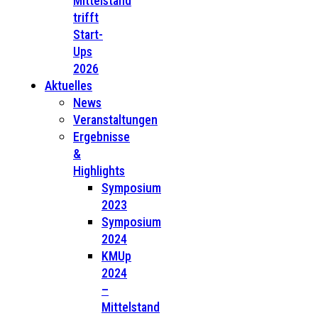
Mittelstand
trifft
Start-
Ups
2026
Aktuelles
News
Veranstaltungen
Ergebnisse
&
Highlights
Symposium
2023
Symposium
2024
KMUp
2024
–
Mittelstand