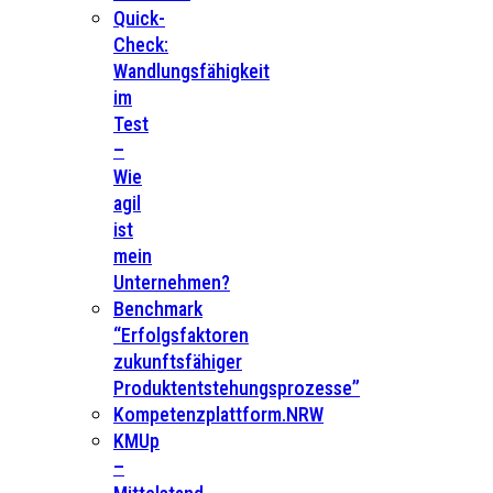
Quick-
Check:
Wandlungsfähigkeit
im
Test
–
Wie
agil
ist
mein
Unternehmen?
Benchmark
“Erfolgsfaktoren
zukunftsfähiger
Produktentstehungsprozesse”
Kompetenzplattform.NRW
KMUp
–