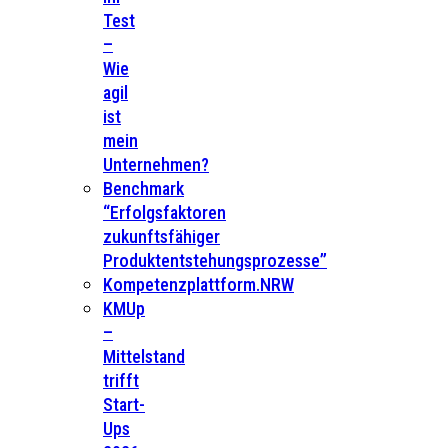
Test
–
Wie
agil
ist
mein
Unternehmen?
Benchmark
“Erfolgsfaktoren
zukunftsfähiger
Produktentstehungsprozesse”
Kompetenzplattform.NRW
KMUp
–
Mittelstand
trifft
Start-
Ups