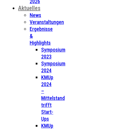
2026
Aktuelles
News
Veranstaltungen
Ergebnisse
&
Highlights
Symposium
2023
Symposium
2024
KMUp
2024
–
Mittelstand
trifft
Start-
Ups
KMUp