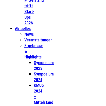
Mittelstand
trifft
Start-
Ups
2026
Aktuelles
News
Veranstaltungen
Ergebnisse
&
Highlights
Symposium
2023
Symposium
2024
KMUp
2024
–
Mittelstand