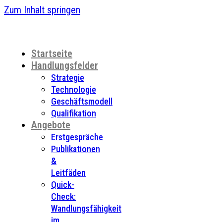
Zum Inhalt springen
Startseite
Handlungsfelder
Strategie
Technologie
Geschäftsmodell
Qualifikation
Angebote
Erstgespräche
Publikationen
&
Leitfäden
Quick-
Check:
Wandlungsfähigkeit
im