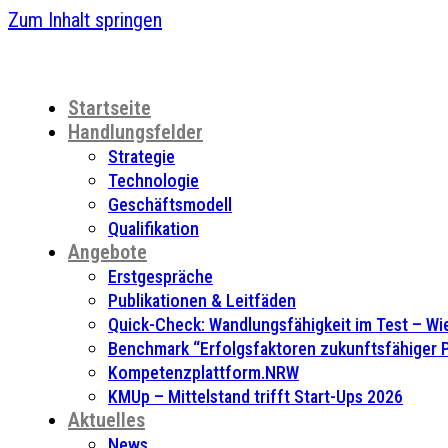
Zum Inhalt springen
Startseite
Handlungsfelder
Strategie
Technologie
Geschäftsmodell
Qualifikation
Angebote
Erstgespräche
Publikationen & Leitfäden
Quick-Check: Wandlungsfähigkeit im Test – Wie
Benchmark “Erfolgsfaktoren zukunftsfähiger
Kompetenzplattform.NRW
KMUp – Mittelstand trifft Start-Ups 2026
Aktuelles
News