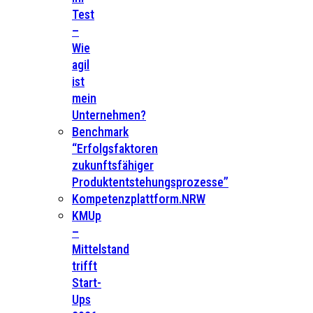
Test
–
Wie
agil
ist
mein
Unternehmen?
Benchmark
“Erfolgsfaktoren
zukunftsfähiger
Produktentstehungsprozesse”
Kompetenzplattform.NRW
KMUp
–
Mittelstand
trifft
Start-
Ups