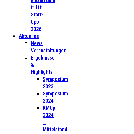
Mittelstand
trifft
Start-
Ups
2026
Aktuelles
News
Veranstaltungen
Ergebnisse
&
Highlights
Symposium
2023
Symposium
2024
KMUp
2024
–
Mittelstand