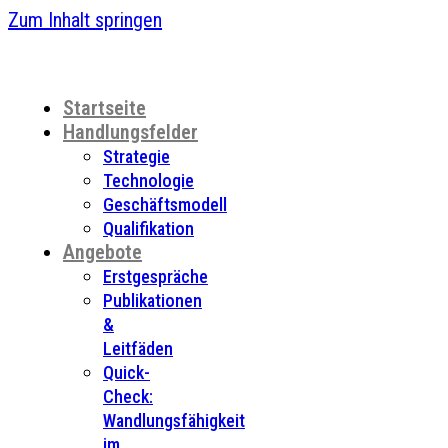
Zum Inhalt springen
Startseite
Handlungsfelder
Strategie
Technologie
Geschäftsmodell
Qualifikation
Angebote
Erstgespräche
Publikationen
&
Leitfäden
Quick-
Check:
Wandlungsfähigkeit
im