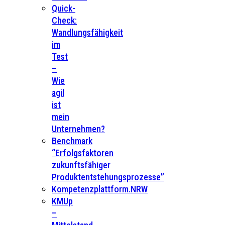
Quick-
Check:
Wandlungsfähigkeit
im
Test
–
Wie
agil
ist
mein
Unternehmen?
Benchmark
“Erfolgsfaktoren
zukunftsfähiger
Produktentstehungsprozesse”
Kompetenzplattform.NRW
KMUp
–