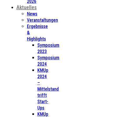
2026
Aktuelles
News
Veranstaltungen
Ergebnisse
&
Highlights
Symposium
2023
Symposium
2024
KMUp
2024
–
Mittelstand
trifft
Start-
Ups
KMUp